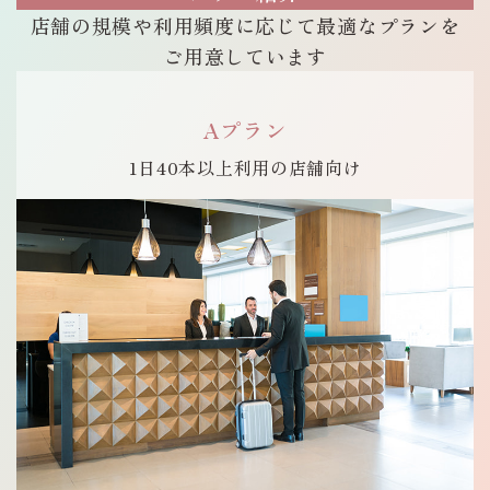
H
店舗の規模や
利用頻度に応じて
最適なプランを
I
ご用意しています
B
O
R
Aプラン
I
1日40本以上
利用の店舗向け