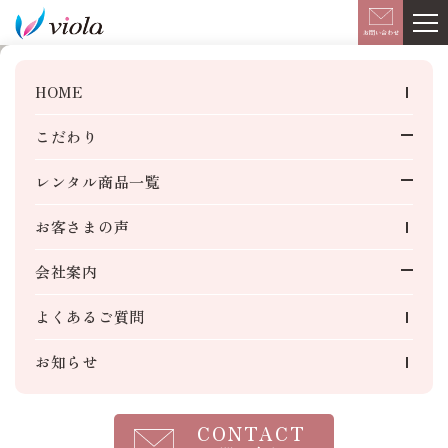
このページの本文へ移動
お問い合わせ
飲食店・ホテル様用
HOME
レンタルおしぼり
こだわり
生産工場のご紹介
レンタル商品一覧
ご商談・法人様用
お客さまの声
ビジネスおしぼり
会社案内
SCROLL
飲食店・ホテル様用
レンタルおしぼり
3S活動
よくあるご質問
季節限定おしぼり
SDGsへの取り組み
冷えキン・芯まで温香織
お知らせ
お客様の人生に
美容室・エステサロン様用
レンタルタオル
よりそう
おしぼり
CONTACT