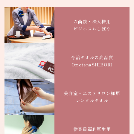
ご商談・法人様用
ビジネスおしぼり
今治タオルの
高品質
Omotena
SHIBORI
美容室・エステサロン様用
レンタルタオル
従業員
福利厚生用