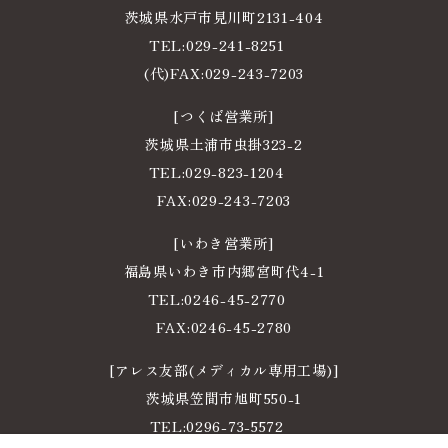
茨城県水戸市見川町2131-404
TEL:
029-241-8251
電
(代)FAX:029-243-7203
話
[つくば営業所]
番
茨城県土浦市虫掛323-2
号
TEL:
029-823-1204
電
FAX:029-243-7203
話
[いわき営業所]
番
福島県いわき市内郷宮町代4-1
号
TEL:
0246-45-2770
電
FAX:0246-45-2780
話
[アレス友部(メディカル専用工場)]
番
茨城県笠間市旭町550-1
号
TEL:
0296-73-5572
電