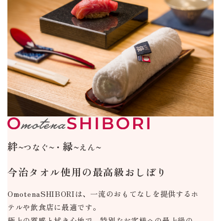
絆
縁
~つなぐ~・
~えん~
今治タオル使用の最高級おしぼり
OmotenaSHIBORIは、一流のおもてなしを提供する
ホ
テルや飲食店に最適です。
極上の質感と拭き心地で、特別なお客様への最上級の