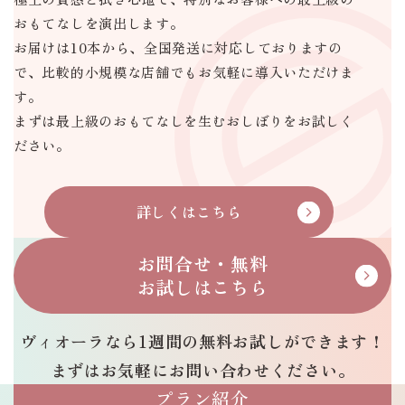
おもてなしを演出します。
お届けは10本から、全国発送に対応しておりますの
で、
比較的小規模な店舗でもお気軽に導入いただけま
す。
まずは最上級のおもてなしを生むおしぼりをお試しく
ださい。
詳しくはこちら
O
m
お問合せ・無料
o
お試しはこちら
t
e
ヴィオーラなら1週間の
無料お試しができます！
n
a
まずはお気軽に
お問い合わせください。
S
プラン紹介