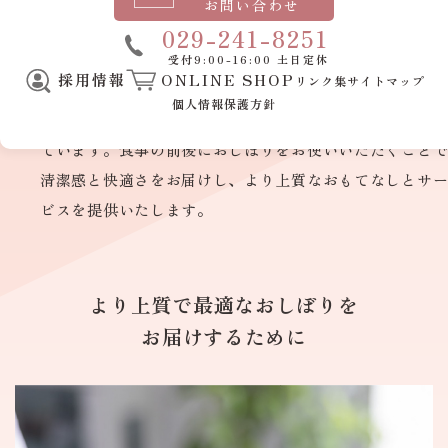
病院・介護施設様用
お問い合わせ
私物クリーニング
電
029-241-8251
Always by your side.
受付9:00-16:00 土日定休
話
採用情報
ONLINE SHOP
リンク集
サイトマップ
カジュアルなカフェから飲食店・ホテルまで、お客様に
番
個人情報保護方針
かいおもてなしを提供するための
最適なプランをご用意
号
ています。食事の前後におしぼりをお使いいただくこと
清潔感と快適さをお届けし、より上質なおもてなしとサ
ビスを提供いたします。
より上質で
最適なおしぼりを
お届けするために