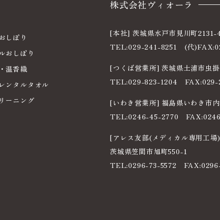
株式会社ヴィオーラ
[本社]
茨城県水戸市見川町2131-4
おしぼり
TEL:
029-241-8251
(代)FAX:0
ルおしぼり
電
[つくば営業所]
茨城県土浦市虫掛3
・温香織
話
TEL:
029-823-1204
FAX:029-
番
 レンタルタオル
電
号
リーニング
[いわき営業所]
福島県いわき市内
話
TEL:
0246-45-2770
FAX:0246
番
電
号
[アレス友部(メディカル専用工場)
話
茨城県笠間市旭町550-1
番
TEL:
0296-73-5572
FAX:0296
号
電
話
番
号