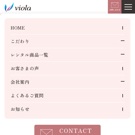
このページの本文へ移動
お問い合わせ
お知らせ
HOME
こだわり
生産工場のご紹介
レンタル商品一覧
2019.10.10
お知らせ
3S活動に取り組んでいます！
ご商談・法人様用
お客さまの声
ビジネスおしぼり
会社案内
飲食店・ホテル様用
『3S活動に取り組んでいます！』ブログスタートしました。
レンタルおしぼり
3S活動
よくあるご質問
日々の３S活動以外に行われる『りんごの木』メンバーによる
季節限定おしぼり
SDGsへの取り組み
活動内容を紹介していきます。
冷えキン・芯まで温香織
お知らせ
美容室・エステサロン様用
レンタルタオル
一覧へ戻る
CONTACT