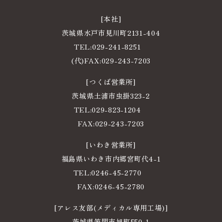
[本社]
茨城県水戸市見川町2131-404
TEL:
029-241-8251
電
(代)FAX:029-243-7203
話
[つくば営業所]
番
茨城県土浦市虫掛323-2
号
TEL:
029-823-1204
電
FAX:029-243-7203
話
[いわき営業所]
番
福島県いわき市内郷宮町代4-1
号
TEL:
0246-45-2770
電
FAX:0246-45-2780
話
[アレス友部(メディカル専用工場)]
番
茨城県笠間市旭町550-1