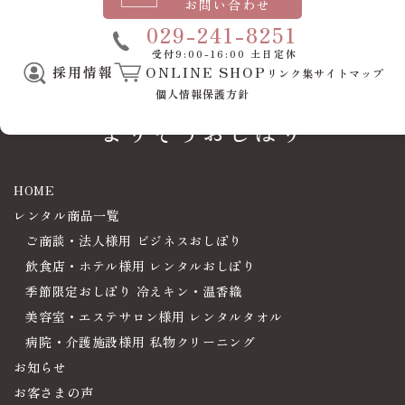
病院・介護施設様用
お問い合わせ
私物クリーニング
電
029-241-8251
受付9:00-16:00 土日定休
話
採用情報
ONLINE SHOP
リンク集
サイトマップ
お客様の人生に
番
個人情報保護方針
号
よりそうおしぼり
HOME
レンタル商品一覧
ご商談・法人様用 ビジネスおしぼり
飲食店・ホテル様用 レンタルおしぼり
季節限定おしぼり 冷えキン・温香織
美容室・エステサロン様用 レンタルタオル
病院・介護施設様用 私物クリーニング
お知らせ
お客さまの声