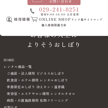
病院・介護施設様用
お問い合わせ
一覧へ戻る
私物クリーニング
電
029-241-8251
受付9:00-16:00 土日定休
話
採用情報
ONLINE SHOP
リンク集
サイトマップ
番
個人情報保護方針
お客様の人生に
号
よりそうおしぼり
HOME
レンタル商品一覧
ご商談・法人様用 ビジネスおしぼり
飲食店・ホテル様用 レンタルおしぼり
季節限定おしぼり 冷えキン・温香織
美容室・エステサロン様用 レンタルタオル
病院・介護施設様用 私物クリーニング
お知らせ