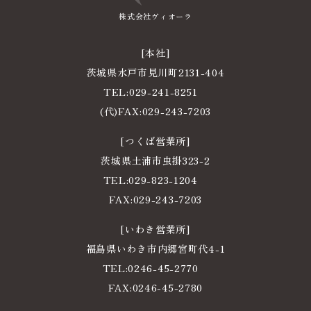
株式会社ヴィオーラ
[本社]
茨城県水戸市見川町2131-404
TEL:
029-241-8251
電
(代)FAX:029-243-7203
話
[つくば営業所]
番
茨城県土浦市虫掛323-2
号
TEL:
029-823-1204
電
FAX:029-243-7203
話
[いわき営業所]
番
福島県いわき市内郷宮町代4-1
号
TEL:
0246-45-2770
電
FAX:0246-45-2780
話