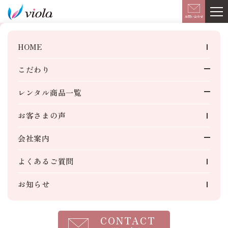
このページの本文へ移動
お問い合わせ
お知らせ
HOME
こだわり
生産工場のご紹介
レンタル商品一覧
2019.06.17
お知らせ
「スポルテック2019」出展決定！！
ご商談・法人様用
お客さまの声
ビジネスおしぼり
会社案内
飲食店・ホテル様用
7月9日(火)～11日(木) 東京ビッグサイト青海展示棟で開催され
レンタルおしぼり
る「スポルテック2019」にヴィオーラが出展決定！！ ぜひ、
3S活動
よくあるご質問
ご来場ください。
季節限定おしぼり
SDGsへの取り組み
【B-12-43】（無料招待券ご希望の方はお気軽にお問い合わせ
冷えキン・芯まで温香織
お知らせ
ください。）
美容室・エステサロン様用
レンタルタオル
CONTACT